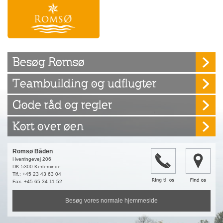
Besøg Romsø
Teambuilding og udflugter
Gode råd og regler
Kort over øen
Romsø Båden
Hverringevej 206
DK-5300 Kerteminde
Tlf.: +45 23 43 63 04
Fax. +45 65 34 11 52
Besøg vores normale hjemmeside