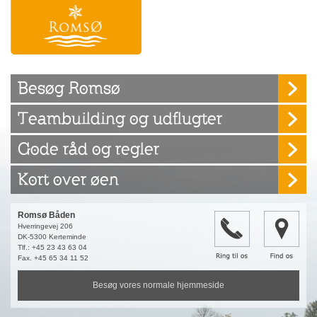
Besøg Romsø
Teambuilding og udflugter
Gode råd og regler
Kort over øen
Romsø Båden
Hverringevej 206
DK-5300 Kerteminde
Tlf.: +45 23 43 63 04
Fax. +45 65 34 11 52
Besøg vores normale hjemmeside