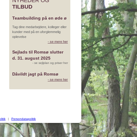
NYHEDER OG
TILBUD
Teambuilding på en øde ø
Tag dine medarbejdere, kolleger eller
kunder med på en uforglemmelig
oplevelse
- se mere her
Sejlads til Romsø slutter
d. 31. august 2025
- se sejlplan og priser her
Dåvildt jagt på Romsø
- se mere her
litik
|
Persondatapolitik