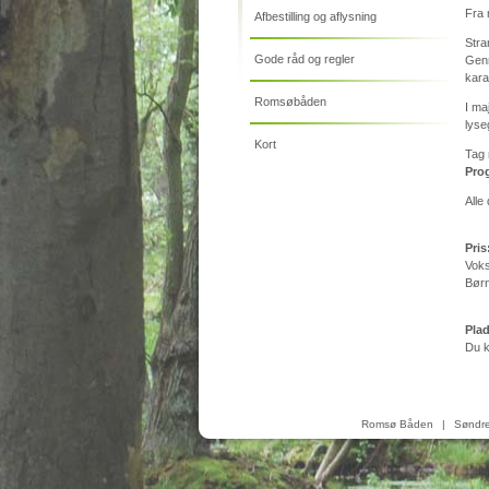
Fra 
Afbestilling og aflysning
Stra
Gode råd og regler
Genn
kara
Romsøbåden
I ma
lyse
Kort
Tag 
Prog
Alle
Pris
Voks
Børn
Plad
Du k
Romsø Båden
|
Søndre