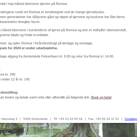
midt i maj måned blomstrer tjørnen på Romsø.
ndengene rundt om Romsø er kendetegnet ved de mange tjørnebuske.
em generationer har dådyrene gået og nippet af tjørnene og buskene har fået deres
ktearistiske timeglas facon.
j måned blomstrer i hundredevis af tjørne på Romsø og øen er indhyllet i blomsterduft,
grønne blade og hvide kronblade.
med og oplev Romsø i forårsfestdragt på lørdage og onsdage.
ram for 2024 er under udarbejdelse.
 dage afgang fra Kerteminde Fiskerihavn kl. 9.00 og retur fra Romsø kl. 14.00.
:
ne kr. 290
 under 12 år kr. 145
sbestilling:
an booke og betale samt rette eller afbestille på følgende link:
Book og betal
 Havnekaj 3
|
5300 Kerteminde
|
Tlf. +45 23 43 63 04
|
Fax. +45 65 34 11 52
|
Cookiepo