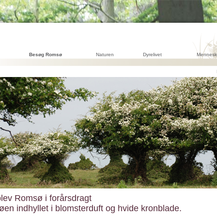
Besøg Romsø
Naturen
Dyrelivet
Mennesk
lev Romsø i forårsdragt
øen indhyllet i blomsterduft og hvide kronblade.