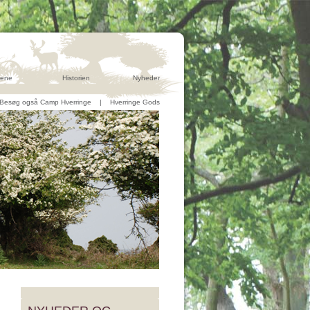
ene
Historien
Nyheder
Besøg også Camp Hverringe
|
Hverringe Gods