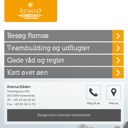
Besøg Romsø
Teambuilding og udflugter
Gode råd og regler
Kort over øen
Romsø Båden
Hverringevej 206
DK-5300 Kerteminde
Tlf.: +45 23 43 63 04
Fax. +45 65 34 11 52
Besøg vores normale hjemmeside