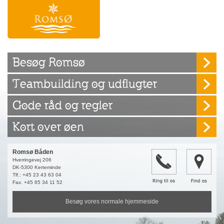
Besøg Romsø
Teambuilding og udflugter
Gode råd og regler
Kort over øen
Romsø Båden
Hverringevej 206
DK-5300 Kerteminde
Tlf.: +45 23 43 63 04
Fax. +45 65 34 11 52
Besøg vores normale hjemmeside