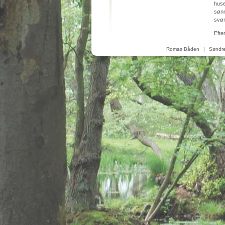
huse
sønn
svøm
Efte
Romsø Båden
|
Søndre