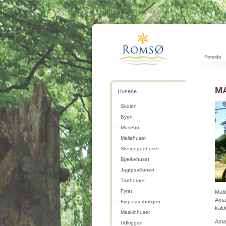
Forside
M
Husene
Skolen
Byen
Mosebo
Mallehuset
Skovfogedhuset
Bjælkehuset
Jagtpavillonen
Truthornet
Fyret
Mall
Amal
Fyrpasserboligen
kald
Maskinhuset
Amal
Udkiggen