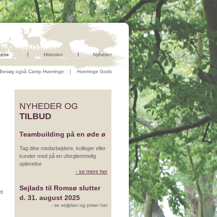
kene
Historien
Nyheder
Besøg også Camp Hverringe
|
Hverringe Gods
NYHEDER OG
TILBUD
Teambuilding på en øde ø
Tag dine medarbejdere, kolleger eller
kunder med på en uforglemmelig
oplevelse
- se mere her
Sejlads til Romsø slutter
et
d. 31. august 2025
- se sejlplan og priser her