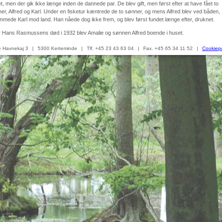
t, men der gik ikke længe inden de dannede par. De blev gift, men først efter at have fået to
er, Alfred og Karl. Under en fisketur kæntrede de to sønner, og mens Alfred blev ved båden,
mede Karl mod land. Han nåede dog ikke frem, og blev først fundet længe efter, druknet.
r Hans Rasmussens død i 1932 blev Amalie og sønnen Alfred boende i huset.
 Havnekaj 3
|
5300 Kerteminde
|
Tlf. +45 23 43 63 04
|
Fax. +45 65 34 11 52
|
Cookiepo