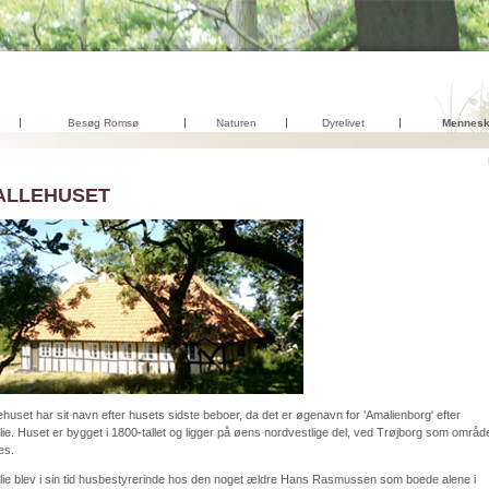
Besøg Romsø
Naturen
Dyrelivet
Mennes
ALLEHUSET
ehuset har sit navn efter husets sidste beboer, da det er øgenavn for 'Amalienborg' efter
ie. Huset er bygget i 1800-tallet og ligger på øens nordvestlige del, ved Trøjborg som områd
es.
ie blev i sin tid husbestyrerinde hos den noget ældre Hans Rasmussen som boede alene i