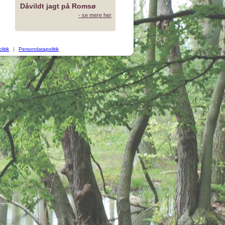
Dåvildt jagt på Romsø
- se mere her
litik
|
Persondatapolitik