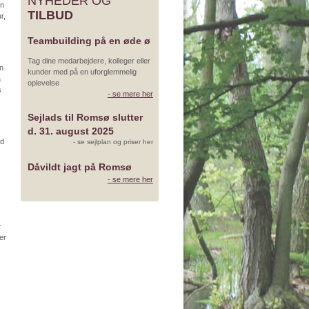
NYHEDER OG
en
TILBUD
r,
Teambuilding på en øde ø
Tag dine medarbejdere, kolleger eller
n
kunder med på en uforglemmelig
a
oplevelse
s
- se mere her
Sejlads til Romsø slutter
d. 31. august 2025
id
- se sejlplan og priser her
Dåvildt jagt på Romsø
- se mere her
r
er