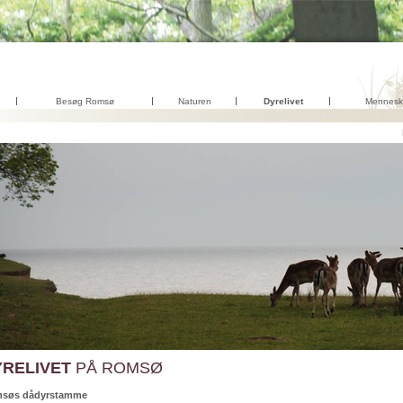
Besøg Romsø
Naturen
Dyrelivet
Mennesk
YRELIVET
PÅ ROMSØ
søs dådyrstamme