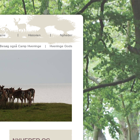
ene
Historien
Nyheder
Besøg også Camp Hverringe
|
Hverringe Gods