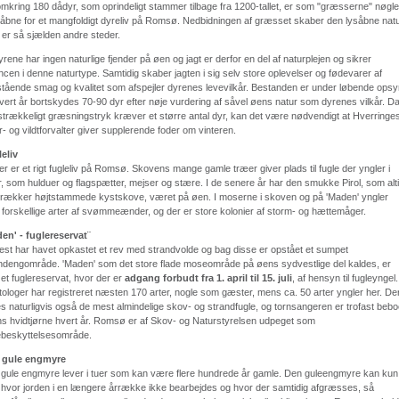
mkring 180 dådyr, som oprindeligt stammer tilbage fra 1200-tallet, er som "græsserne" nøgl
at åbne for et mangfoldigt dyreliv på Romsø. Nedbidningen af græsset skaber den lysåbne natu
er så sjælden andre steder.
rene har ingen naturlige fjender på øen og jagt er derfor en del af naturplejen og sikrer
ncen i denne naturtype. Samtidig skaber jagten i sig selv store oplevelser og fødevarer af
tående smag og kvalitet som afspejler dyrenes levevilkår. Bestanden er under løbende opsy
vert år bortskydes 70-90 dyr efter nøje vurdering af såvel øens natur som dyrenes vilkår. D
ilstrækkeligt græsningstryk kræver et større antal dyr, kan det være nødvendigt at Hverringe
r- og vildtforvalter giver supplerende foder om vinteren.
eliv
er er et rigt fugleliv på Romsø. Skovens mange gamle træer giver plads til fugle der yngler i
r, som hulduer og flagspætter, mejser og stære. I de senere år har den smukke Pirol, som alt
trækker højtstammede kystskove, været på øen. I moserne i skoven og på 'Maden' yngler
e forskellige arter af svømmeænder, og der er store kolonier af storm- og hættemåger.
en' - fuglereservat¨
est har havet opkastet et rev med strandvolde og bag disse er opstået et sumpet
ndengområde. 'Maden' som det store flade moseområde på øens sydvestlige del kaldes, er
 et fuglereservat, hvor der er
adgang forbudt fra 1. april til 15. juli
, af hensyn til fugleyngel.
tologer har registreret næsten 170 arter, nogle som gæster, mens ca. 50 arter yngler her. De
es naturligvis også de mest almindelige skov- og strandfugle, og tornsangeren er trofast bebo
ns hvidtjørne hvert år. Romsø er af Skov- og Naturstyrelsen udpeget som
ebeskyttelsesområde.
 gule engmyre
gule engmyre lever i tuer som kan være flere hundrede år gamle. Den guleengmyre kan kun
 hvor jorden i en længere årrække ikke bearbejdes og hvor der samtidig afgræsses, så