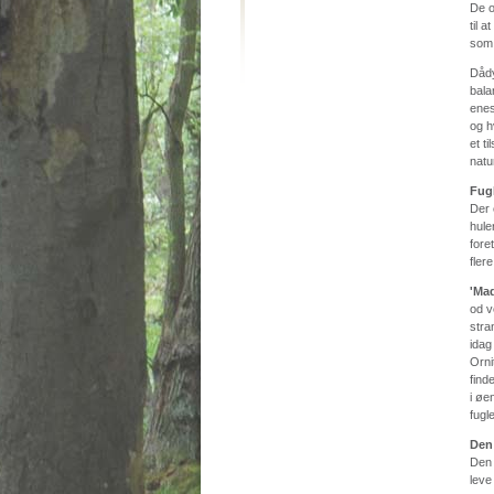
De o
til 
som 
Dådy
bala
enes
og h
et t
natu
Fugl
Der 
hule
fore
fler
'Mad
od v
stra
idag
Orni
find
i øe
fugl
Den
Den 
leve