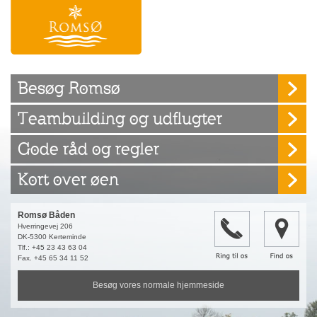
Besøg Romsø
Teambuilding og udflugter
Gode råd og regler
Kort over øen
Romsø Båden
Hverringevej 206
DK-5300 Kerteminde
Tlf.: +45 23 43 63 04
Fax. +45 65 34 11 52
Besøg vores normale hjemmeside